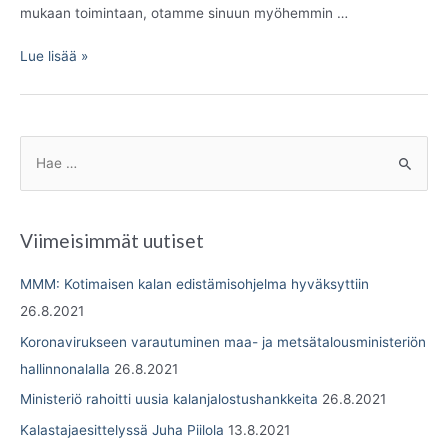
mukaan toimintaan, otamme sinuun myöhemmin …
Liity
Lue lisää »
mukaan!
S
e
a
r
Viimeisimmät uutiset
c
h
MMM: Kotimaisen kalan edistämisohjelma hyväksyttiin
f
26.8.2021
o
Koronavirukseen varautuminen maa- ja metsätalousministeriön
r
hallinnonalalla
26.8.2021
:
Ministeriö rahoitti uusia kalanjalostushankkeita
26.8.2021
Kalastajaesittelyssä Juha Piilola
13.8.2021