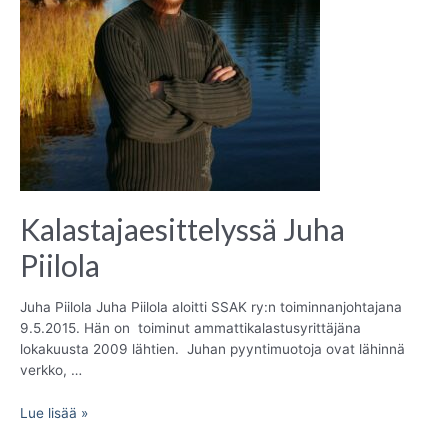
Kalastajaesittelyssä Juha
Piilola
Juha Piilola Juha Piilola aloitti SSAK ry:n toiminnanjohtajana
9.5.2015. Hän on toiminut ammattikalastusyrittäjäna
lokakuusta 2009 lähtien. Juhan pyyntimuotoja ovat lähinnä
verkko, …
Kalastajaesittelyssä
Lue lisää »
Juha