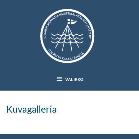
Siirry
sisältöön
VALIKKO
VALIKKO
Kuvagalleria